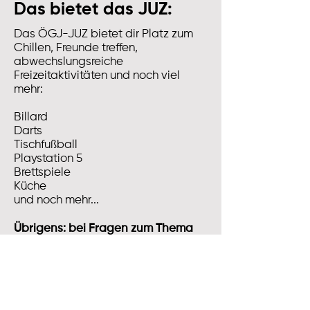
Das bietet das JUZ:
Das ÖGJ-JUZ bietet dir Platz zum
Chillen, Freunde treffen,
abwechslungsreiche
Freizeitaktivitäten und noch viel
mehr:
Billard
Darts
Tischfußball
Playstation 5
Brettspiele
Küche
und noch mehr...
Übrigens: bei Fragen zum Thema
Lehre und Ausbildung helfen dir
unsere JUZ-Leiter:innen rasch und
unkompliziert weiter! Komm vorbei!