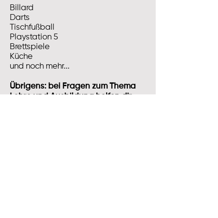
Billard
Darts
Tischfußball
Playstation 5
Brettspiele
Küche
und noch mehr...
Übrigens: bei Fragen zum Thema
Lehre und Ausbildung helfen dir
unsere JUZ-Leiter:innen rasch und
unkompliziert weiter! Komm vorbei!
jcuv@oegb.at